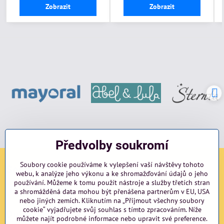
Zobrazit
Zobrazit
Předvolby soukromí
Soubory cookie používáme k vylepšení vaší návštěvy tohoto
Sociální sítě
webu, k analýze jeho výkonu a ke shromažďování údajů o jeho
používání. Můžeme k tomu použít nástroje a služby třetích stran
Facebook
Instagram
blog
a shromážděná data mohou být přenášena partnerům v EU, USA
nebo jiných zemích. Kliknutím na „Přijmout všechny soubory
cookie“ vyjadřujete svůj souhlas s tímto zpracováním. Níže
Důležité odkazy
můžete najít podrobné informace nebo upravit své preference.