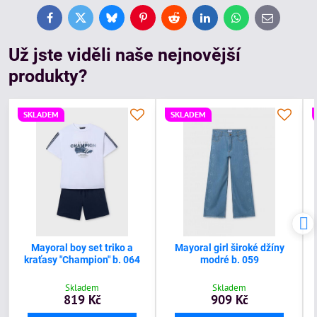
Facebook
Twitter
Bluesky
Pinterest
Reddit
LinkedIn
WhatsApp
E-
mail
Už jste viděli naše nejnovější
produkty?
SKLADEM
SKLADEM
Mayoral boy set triko a
Mayoral girl široké džíny
kraťasy "Champion" b. 064
modré b. 059
Skladem
Skladem
819 Kč
909 Kč