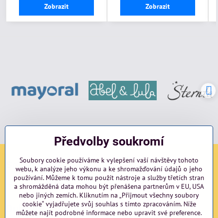
Zobrazit
Zobrazit
Předvolby soukromí
Soubory cookie používáme k vylepšení vaší návštěvy tohoto
Sociální sítě
webu, k analýze jeho výkonu a ke shromažďování údajů o jeho
používání. Můžeme k tomu použít nástroje a služby třetích stran
Facebook
Instagram
blog
a shromážděná data mohou být přenášena partnerům v EU, USA
nebo jiných zemích. Kliknutím na „Přijmout všechny soubory
cookie“ vyjadřujete svůj souhlas s tímto zpracováním. Níže
Důležité odkazy
můžete najít podrobné informace nebo upravit své preference.