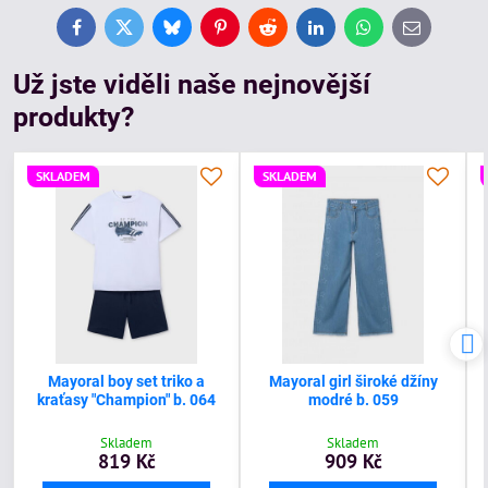
Facebook
Twitter
Bluesky
Pinterest
Reddit
LinkedIn
WhatsApp
E-
mail
Už jste viděli naše nejnovější
produkty?
SKLADEM
SKLADEM
Mayoral boy set triko a
Mayoral girl široké džíny
kraťasy "Champion" b. 064
modré b. 059
Skladem
Skladem
819 Kč
909 Kč