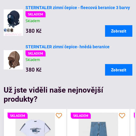
STERNTALER zimní čepice - fleecová beranice 3 barvy
SKLADEM
Skladem
380 Kč
Zobrazit
STERNTALER zimní čepice- hnědá beranice
SKLADEM
Skladem
380 Kč
Zobrazit
Už jste viděli naše nejnovější
produkty?
SKLADEM
SKLADEM