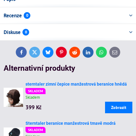
Recenze
0
Diskuse
0
Facebook
Twitter
Bluesky
Pinterest
Reddit
LinkedIn
WhatsApp
E-
mail
Alternativní produkty
sterntaler zimní čepice manžestrová beranice hnědá
SKLADEM
Skladem
399 Kč
Zobrazit
Sterntaler beranice manžestrová tmavě modrá
SKLADEM