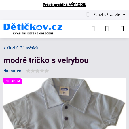
Právě probíhá VÝPRODEJ
Panel uživatele
Kluci 0-36 měsíců
modré tričko s velrybou
Hodnocení
SKLADEM