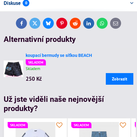
Diskuse
0
Facebook
Twitter
Bluesky
Pinterest
Reddit
LinkedIn
WhatsApp
E-
mail
Alternativní produkty
koupací bermudy se síťkou BEACH
SKLADEM
Skladem
250 Kč
Zobrazit
Už jste viděli naše nejnovější
produkty?
SKLADEM
SKLADEM