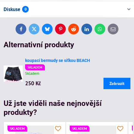
Diskuse
0
Facebook
Twitter
Bluesky
Pinterest
Reddit
LinkedIn
WhatsApp
E-
mail
Alternativní produkty
koupací bermudy se síťkou BEACH
SKLADEM
Skladem
250 Kč
Zobrazit
Už jste viděli naše nejnovější
produkty?
SKLADEM
SKLADEM