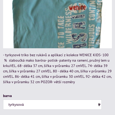
- tyrkysové triko bez rukávů a aplikací z kolekce WENICE KIDS- 100
% slaboučká mako bavlna- potisk- patenty na ramení, pružný lem u
krkuVEL. 68- délka 37 cm, šířka v průramku 27 cmVEL. 74- délka 39
cm, šířka v průramku 27 cmVEL. 80 - délka 40 cm, šířka v průramku 29
cmVEL. 86- délka 41 cm, šířka v průramku 30 cmVEL. 92- délka 42 cm,
šířka v průramku 32 cm POZOR- větší rozměry
barva