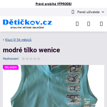
Právě probíhá VÝPRODEJ
Panel uživatele
Kluci 0-36 měsíců
modré tílko wenice
Hodnocení
SKLADEM