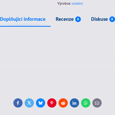
Výrobce:
ostatní
Doplňující informace
Recenze
Diskuse
0
0
Facebook
Twitter
Bluesky
Pinterest
Reddit
LinkedIn
WhatsApp
E-
mail