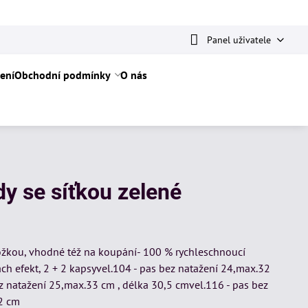
Panel uživatele
ení
Obchodní podmínky
O nás
y se síťkou zelené
ožkou, vhodné též na koupání- 100 % rychleschnoucí
ch efekt, 2 + 2 kapsyvel.104 - pas bez natažení 24,max.32
z natažení 25,max.33 cm , délka 30,5 cmvel.116 - pas bez
32 cm