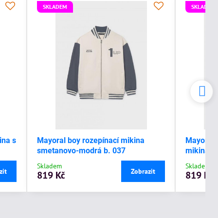
SKLADEM
SKLADEM
ina s
Mayoral boy rozepínací mikina
Mayoral 
smetanovo-modrá b. 037
mikina s
Skladem
Skladem
zit
Zobrazit
819 Kč
819 Kč