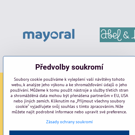
Předvolby soukromí
Soubory cookie používáme k vylepšení vaší návštěvy tohoto
webu, k analýze jeho výkonu a ke shromažďování údajů o jeho
Sociální sítě
používání. Můžeme k tomu použít nástroje a služby třetích stran
a shromážděná data mohou být přenášena partnerům v EU, USA
nebo jiných zemích. Kliknutím na „Přijmout všechny soubory
Facebook
Instagram
blog
cookie“ vyjadřujete svůj souhlas s tímto zpracováním. Níže
můžete najít podrobné informace nebo upravit své preference.
Zásady ochrany soukromí