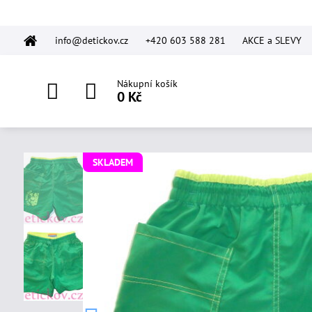
info@detickov.cz
+420 603 588 281
AKCE a SLEVY
Nákupní košík
0 Kč
SKLADEM