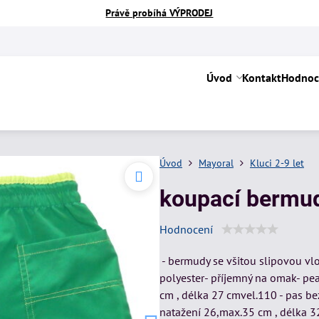
Právě probíhá VÝPRODEJ
Úvod
Kontakt
Hodnoc
Úvod
Mayoral
Kluci 2-9 let
koupací bermud
Hodnocení
- bermudy se všitou slipovou vl
polyester- příjemný na omak- pea
cm , délka 27 cmvel.110 - pas be
natažení 26,max.35 cm , délka 