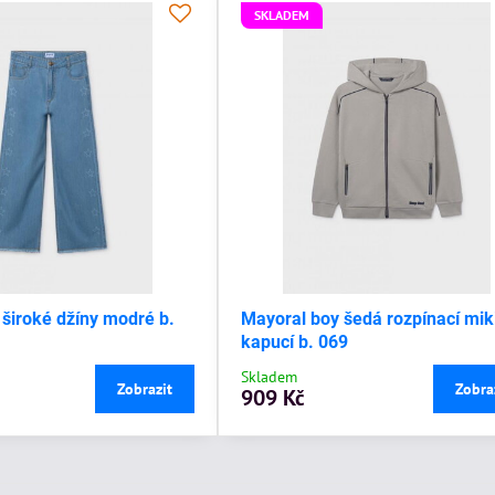
SKLADEM
 široké džíny modré b.
Mayoral boy šedá rozpínací mik
kapucí b. 069
Skladem
Zobrazit
Zobra
909 Kč