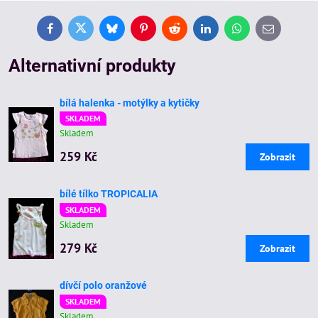
Facebook
Twitter
Bluesky
Pinterest
Reddit
LinkedIn
WhatsApp
E-
mail
Alternativní produkty
bílá halenka - motýlky a kytičky
SKLADEM
Skladem
259 Kč
Zobrazit
bílé tílko TROPICALIA
SKLADEM
Skladem
279 Kč
Zobrazit
dívčí polo oranžové
SKLADEM
Skladem