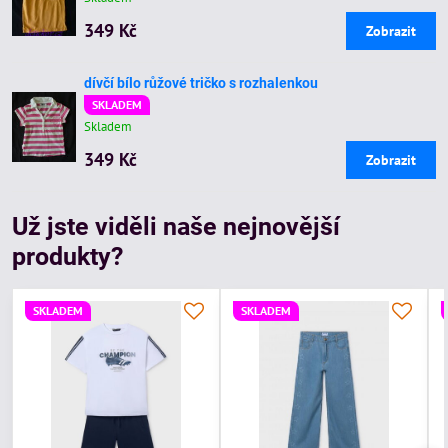
349 Kč
Zobrazit
dívčí bílo růžové tričko s rozhalenkou
SKLADEM
Skladem
349 Kč
Zobrazit
Už jste viděli naše nejnovější
produkty?
SKLADEM
SKLADEM