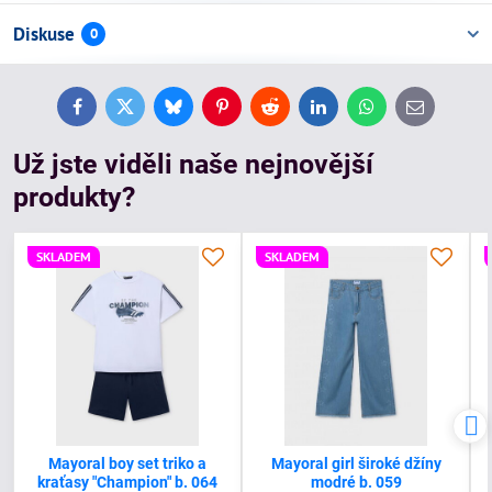
Diskuse
0
Facebook
Twitter
Bluesky
Pinterest
Reddit
LinkedIn
WhatsApp
E-
mail
Už jste viděli naše nejnovější
produkty?
SKLADEM
SKLADEM
Mayoral boy set triko a
Mayoral girl široké džíny
kraťasy "Champion" b. 064
modré b. 059