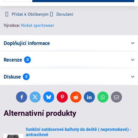
Přidat k Oblíbeným
Doručení
Výrobce:
Nickel sportswear
Doplňující informace
Recenze
0
Diskuse
0
Facebook
Twitter
Bluesky
Pinterest
Reddit
LinkedIn
WhatsApp
E-
mail
Alternativní produkty
funkční outdoorové kalhoty do deště ( nepromokavé) -
antracitové