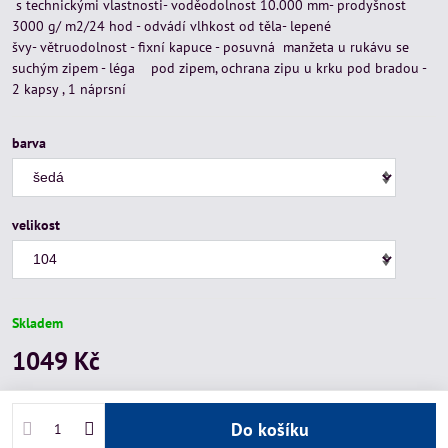
s technickými vlastnosti- voděodolnost 10.000 mm- prodyšnost
3000 g/ m2/24 hod - odvádí vlhkost od těla- lepené
švy- větruodolnost - fixní kapuce - posuvná manžeta u rukávu se
suchým zipem - léga pod zipem, ochrana zipu u krku pod bradou -
2 kapsy , 1 náprsní
barva
velikost
Skladem
1049 Kč
Do košíku