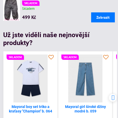
SKLADEM
Skladem
499 Kč
Zobrazit
Už jste viděli naše nejnovější
produkty?
SKLADEM
SKLADEM
Mayoral boy set triko a
Mayoral girl široké džíny
kraťasy "Champion" b. 064
modré b. 059