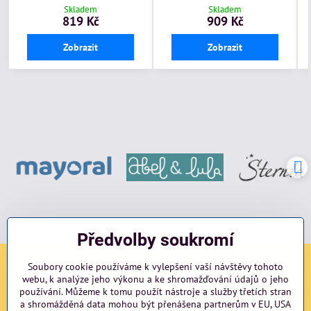
Skladem
Skladem
819 Kč
909 Kč
Zobrazit
Zobrazit
Předvolby soukromí
Soubory cookie používáme k vylepšení vaší návštěvy tohoto
Sociální sítě
webu, k analýze jeho výkonu a ke shromažďování údajů o jeho
používání. Můžeme k tomu použít nástroje a služby třetích stran
Facebook
Instagram
blog
a shromážděná data mohou být přenášena partnerům v EU, USA