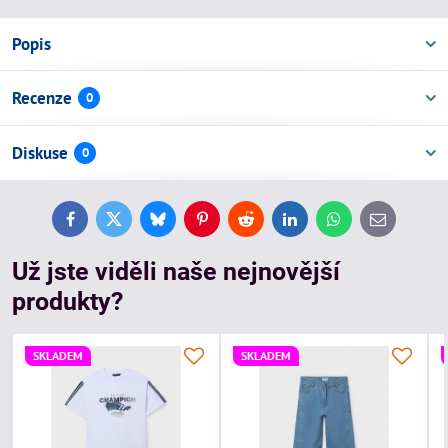
Popis
Recenze
0
Diskuse
0
Facebook
Twitter
Bluesky
Pinterest
Reddit
LinkedIn
WhatsApp
E-
mail
Už jste viděli naše nejnovější
produkty?
SKLADEM
SKLADEM