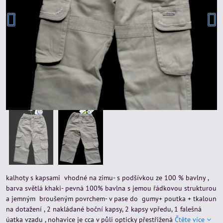
kalhoty s kapsami vhodné na zimu- s podšívkou ze 100 % bavlny ,
barva světlá khaki- pevná 100% bavlna s jemou řádkovou strukturou
a jemným broušeným povrchem- v pase do gumy+ poutka + tkaloun
na dotažení , 2 nakládané boční kapsy, 2 kapsy vpředu, 1 falešná
úatka vzadu , nohavice je cca v půli opticky přestřižená
Čtěte více