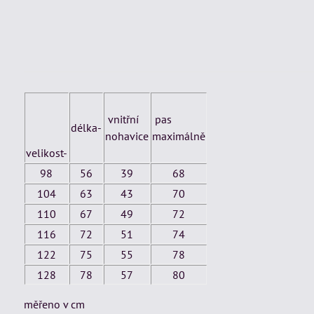
vnitřní
pas
délka-
nohavice
maximálně
velikost-
98
56
39
68
104
63
43
70
110
67
49
72
116
72
51
74
122
75
55
78
128
78
57
80
měřeno v cm