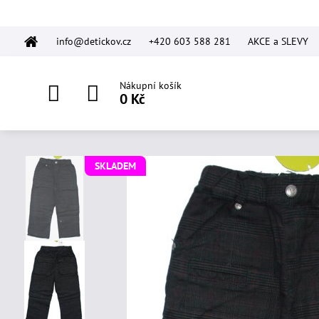
info@detickov.cz
+420 603 588 281
AKCE a SLEVY
Nákupní košík
0 Kč
SKLADEM