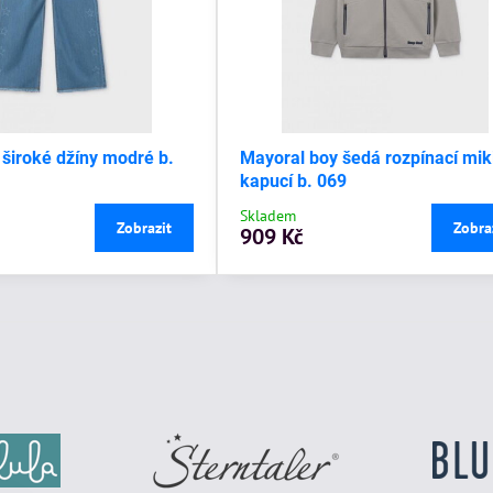
 široké džíny modré b.
Mayoral boy šedá rozpínací mik
kapucí b. 069
Skladem
Zobrazit
Zobra
909 Kč