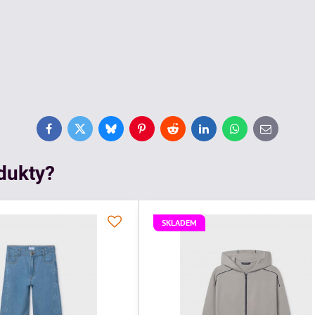
Facebook
Twitter
Bluesky
Pinterest
Reddit
LinkedIn
WhatsApp
E-
mail
odukty?
SKLADEM