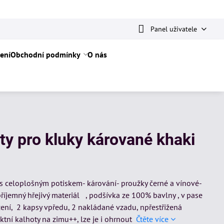
Panel uživatele
ení
Obchodní podmínky
O nás
ty pro kluky kárované khaki
 s celoplošným potiskem- kárování- proužky černé a vínové-
říjemný hřejivý materiál , podšívka ze 100% bavlny , v pase
ení, 2 kapsy vpředu, 2 nakládané vzadu, npřestřižená
ktní kalhoty na zimu++, lze je i ohrnout
Čtěte více