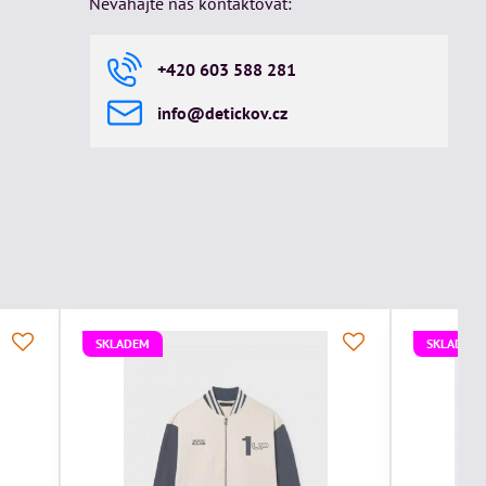
Neváhajte nás kontaktovat:
+420 603 588 281
info​@detickov​.cz
SKLADEM
SKLADEM