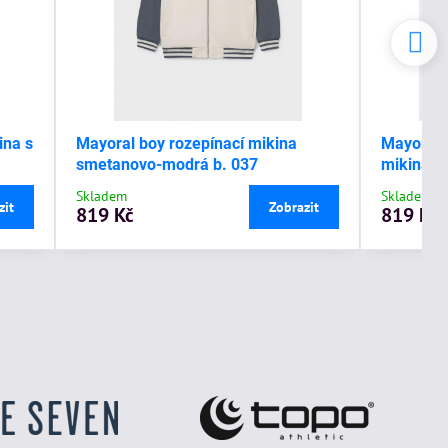
ina s
Mayoral boy rozepínací mikina
Mayoral 
smetanovo-modrá b. 037
mikina s
Skladem
Skladem
zit
Zobrazit
819 Kč
819 Kč