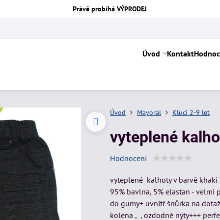
Právě probíhá VÝPRODEJ
Úvod
Kontakt
Hodnoc
Úvod
Mayoral
Kluci 2-9 let
vyteplené kalho
Hodnocení
vyteplené kalhoty v barvě khaki
95% bavlna, 5% elastan - velmi p
do gumy+ uvnitř šnůrka na dotaž
kolena , , ozdodné nýty+++ perfe