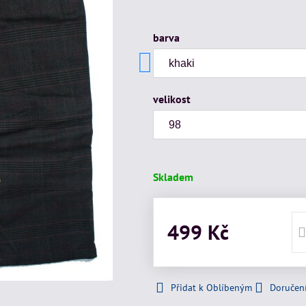
barva
velikost
Skladem
499 Kč
Přidat k Oblíbeným
Doručen